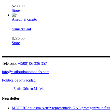
$
230.00
Store
Añadir al carrito
Summer Coat
$
230.00
Store
Teléfono:
+(598) 96 336 357
info@estilourbanomodels.com
Política de Privacidad
© 2026
Estilo Urbano Models
, Todos los derechos reservados.
Newsletter
MAPFRE: nuestra Actriz representada GAL protagoniza l