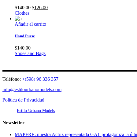
El
El
$
140.00
$
126.00
precio
precio
Clothes
original
actual
era:
es:
Añadir al carrito
$140.00.
$126.00.
Hand Purse
$
140.00
Shoes and Bags
Teléfono:
+(598) 96 336 357
info@estilourbanomodels.com
Política de Privacidad
© 2026
Estilo Urbano Models
, Todos los derechos reservados.
Newsletter
MAPFRE: nuestra Actriz representada GAL protagoniza l